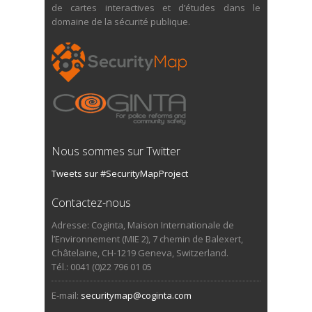
de cartes interactives et d’études dans le
domaine de la sécurité publique.
Nous sommes sur Twitter
Tweets sur #SecurityMapProject
Contactez-nous
Adresse: Coginta, Maison Internationale de
l’Environnement (MIE 2), 7 chemin de Balexert,
Châtelaine, CH-1219 Geneva, Switzerland.
Tél.: 0041 (0)22 796 01 05
E-mail:
securitymap@coginta.com